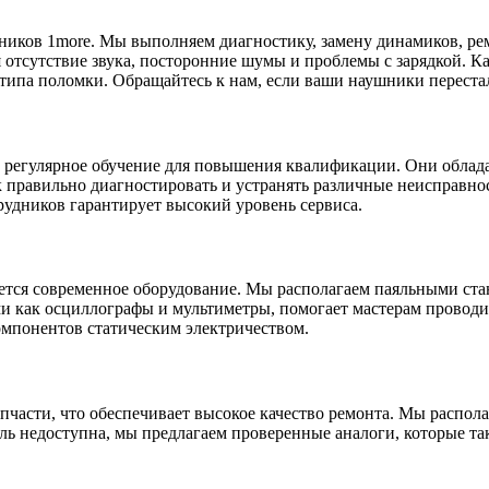
ников 1more. Мы выполняем диагностику, замену динамиков, ре
 отсутствие звука, посторонние шумы и проблемы с зарядкой. К
ипа поломки. Обращайтесь к нам, если ваши наушники перестали
т регулярное обучение для повышения квалификации. Они обла
к правильно диагностировать и устранять различные неисправно
удников гарантирует высокий уровень сервиса.
ется современное оборудование. Мы располагаем паяльными ста
и как осциллографы и мультиметры, помогает мастерам проводи
омпонентов статическим электричеством.
части, что обеспечивает высокое качество ремонта. Мы распол
ль недоступна, мы предлагаем проверенные аналоги, которые та