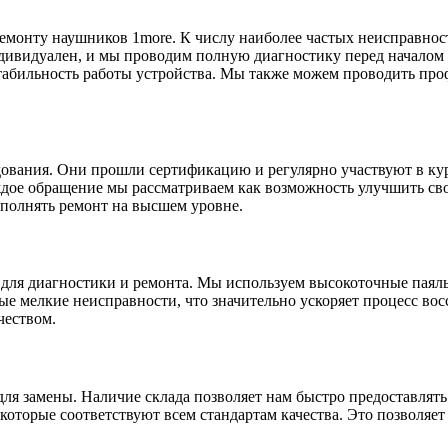
монту наушников 1more. К числу наиболее частых неисправносте
дивидуален, и мы проводим полную диагностику перед началом р
стабильность работы устройства. Мы также можем проводить пр
ования. Они прошли сертификацию и регулярно участвуют в кур
ждое обращение мы рассматриваем как возможность улучшить св
ыполнять ремонт на высшем уровне.
для диагностики и ремонта. Мы используем высокоточные паяль
 мелкие неисправности, что значительно ускоряет процесс восс
чеством.
ля замены. Наличие склада позволяет нам быстро предоставлять
которые соответствуют всем стандартам качества. Это позволяе