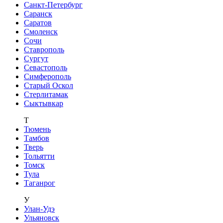
Санкт-Петербург
Саранск
Саратов
Смоленск
Сочи
Ставрополь
Сургут
Севастополь
Симферополь
Старый Оскол
Стерлитамак
Сыктывкар
Т
Тюмень
Тамбов
Тверь
Тольятти
Томск
Тула
Таганрог
У
Улан-Удэ
Ульяновск