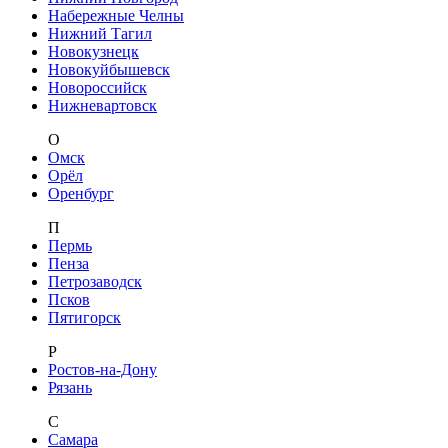
Набережные Челны
Нижний Тагил
Новокузнецк
Новокуйбышевск
Новороссийск
Нижневартовск
О
Омск
Орёл
Оренбург
П
Пермь
Пенза
Петрозаводск
Псков
Пятигорск
Р
Ростов-на-Дону
Рязань
С
Самара