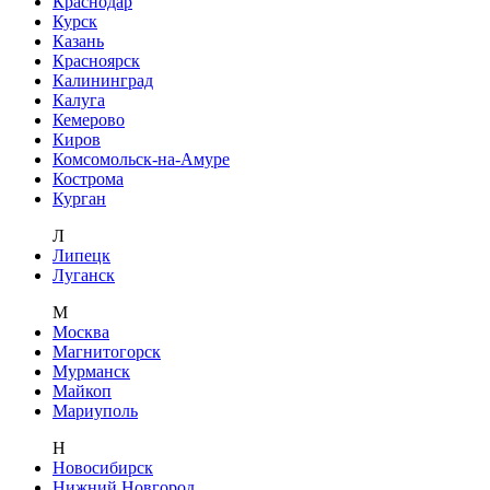
Краснодар
Курск
Казань
Красноярск
Калининград
Калуга
Кемерово
Киров
Комсомольск-на-Амуре
Кострома
Курган
Л
Липецк
Луганск
М
Москва
Магнитогорск
Мурманск
Майкоп
Мариуполь
Н
Новосибирск
Нижний Новгород